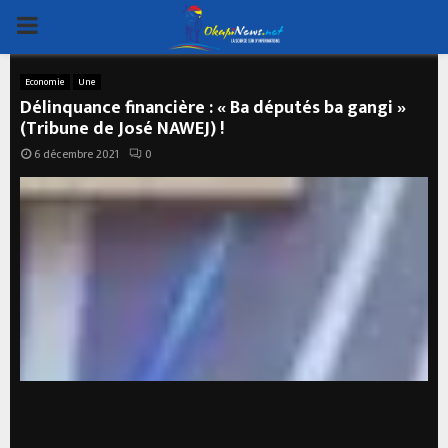
PRIMARY
MENU
Economie
Une
Délinquance financière : « Ba députés ba gangi »
(Tribune de José NAWEJ) !
6 décembre 2021
0