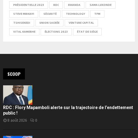
PRÉSIDENTIELLE 2023
RDC
RWANDA
SAMA LUKONDE
STEVE MBIKAYI
SÉCURITÉ
TECHNOLOGY
TFM
TSHISEKEDI
UNION SACRÉE
VENTURE CAPITAL
VITAL KAMERHE
ÉLECTIONS 2023
ÉTAT DE SIÈGE
SCOOP
RDC : Flory Mapamboli alerte sur la trajectoire de l’endettement
public !
8 août 2026
0