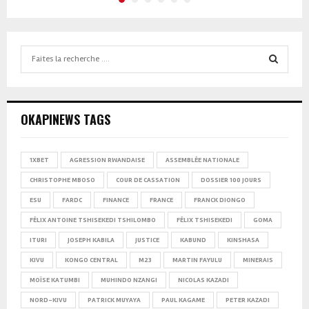
Search
for:
SEARCH
OKAPINEWS TAGS
1XBET
AGRESSION RWANDAISE
ASSEMBLÉE NATIONALE
CHRISTOPHE MBOSO
COUR DE CASSATION
DOSSIER 100 JOURS
ESU
FARDC
FINANCE
FRANCE
FRANCK DIONGO
FÉLIX ANTOINE TSHISEKEDI TSHILOMBO
FÉLIX TSHISEKEDI
GOMA
ITURI
JOSEPH KABILA
JUSTICE
KABUND
KINSHASA
KIVU
KONGO CENTRAL
M23
MARTIN FAYULU
MINERAIS
MOÏSE KATUMBI
MUHINDO NZANGI
NICOLAS KAZADI
NORD-KIVU
PATRICK MUYAYA
PAUL KAGAME
PETER KAZADI