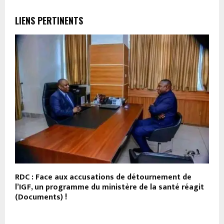
LIENS PERTINENTS
RDC : Face aux accusations de détournement de
K
l’IGF, un programme du ministère de la santé réagit
C
(Documents) !
d
t