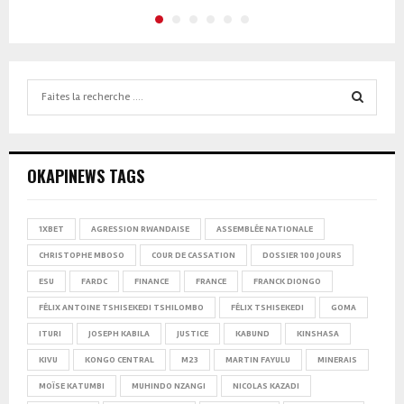
Search
for:
SEARCH
OKAPINEWS TAGS
1XBET
AGRESSION RWANDAISE
ASSEMBLÉE NATIONALE
CHRISTOPHE MBOSO
COUR DE CASSATION
DOSSIER 100 JOURS
ESU
FARDC
FINANCE
FRANCE
FRANCK DIONGO
FÉLIX ANTOINE TSHISEKEDI TSHILOMBO
FÉLIX TSHISEKEDI
GOMA
ITURI
JOSEPH KABILA
JUSTICE
KABUND
KINSHASA
KIVU
KONGO CENTRAL
M23
MARTIN FAYULU
MINERAIS
MOÏSE KATUMBI
MUHINDO NZANGI
NICOLAS KAZADI