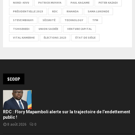
NORD-KIVU
PATRICK MUYAYA
PAUL KAGAME
PETER KAZADI
PRÉSIDENTIELLE 2023
RDC
RWANDA
SAMA LUKONDE
STEVE MBIKAYI
SÉCURITÉ
TECHNOLOGY
TFM
TSHISEKEDI
UNION SACRÉE
VENTURE CAPITAL
VITAL KAMERHE
ÉLECTIONS 2023
ÉTAT DE SIÈGE
SCOOP
RDC : Flory Mapamboli alerte sur la trajectoire de l’endettement
public !
8 août 2026
0