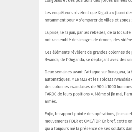
congolais et des positions des forces armées co
Les enquêteurs révèlent que Kigali a « fourni de
notamment pour « s’emparer de villes et zones 
La prise, le 13 juin, par les rebelles, de la loca
ont rassemblé des images de drones, des vidéo
Ces éléments révèlent de grandes colonnes de p
Rwanda, de l’Ouganda, se déplaçant avec des uni
Deux semaines avant l’attaque sur Bunagana, la 
automatiques. « Le M23 et les soldats rwandais 
des colonnes rwandaises de 900 à 1000 hommes «
FARDC de leurs positions ». Même si fin mai, l’a
armés.
Enfin, le rapport pointe des opérations, fin mai e
mouvements FDLR et CMC/FDP. En bref, cette enqu
qui a toujours nié la présence de ses soldats da