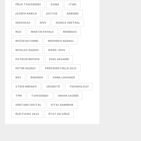
FÉLIX TSHISEKEDI
GOMA
ITURI
JOSEPH KABILA
JUSTICE
KABUND
KINSHASA
KIVU
KONGO CENTRAL
M23
MARTIN FAYULU
MINERAIS
MOÏSE KATUMBI
MUHINDO NZANGI
NICOLAS KAZADI
NORD-KIVU
PATRICK MUYAYA
PAUL KAGAME
PETER KAZADI
PRÉSIDENTIELLE 2023
RDC
RWANDA
SAMA LUKONDE
STEVE MBIKAYI
SÉCURITÉ
TECHNOLOGY
TFM
TSHISEKEDI
UNION SACRÉE
VENTURE CAPITAL
VITAL KAMERHE
ÉLECTIONS 2023
ÉTAT DE SIÈGE