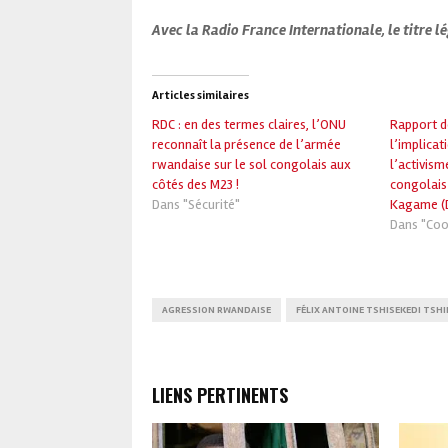
Avec la Radio France Internationale, le titre
Articles similaires
RDC : en des termes claires, l’ONU
Rapport d
reconnaît la présence de l’armée
l’implica
rwandaise sur le sol congolais aux
l’activis
côtés des M23 !
congolais
Dans "Sécurité"
Kagame (
Dans "Coo
AGRESSION RWANDAISE
FÉLIX ANTOINE TSHISEKEDI TSH
LIENS PERTINENTS