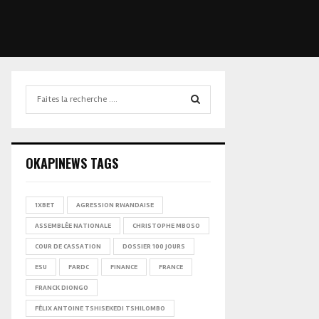
Search
for:
SEARCH
OKAPINEWS TAGS
1XBET
AGRESSION RWANDAISE
ASSEMBLÉE NATIONALE
CHRISTOPHE MBOSO
COUR DE CASSATION
DOSSIER 100 JOURS
ESU
FARDC
FINANCE
FRANCE
FRANCK DIONGO
FÉLIX ANTOINE TSHISEKEDI TSHILOMBO