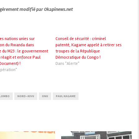
 légèrement modifié par Okapinews.net
es nations unies sur
Conseil de sécurité : criminel
tion du Rwanda dans
patenté, Kagame appelé à retirer ses
me du M23 : le gouvernement
troupes de la République
 réagit et enfonce Paul
Démocratique du Congo !
Document) !
Dans "Alerte"
pération"
ILOMBO
NORD-KIVU
ONU
PAUL KAGAME