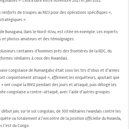
ngolaises ». Cela a duré entre novembre 2021 et juin 2022.
s renforts de troupes au M23 pour des opérations spécifiques »,
stratégiques ».
lité de Bunagana, dans le Nord-Kivu, est citée en exemple. Les experts
s et photos amateurs et des témoignages.
lusieurs centaines d’hommes près des frontières de la RDC, du
formes similaires à ceux des Rwandais.
base congolaise de Rumangabo était sous les tirs d’obus et d’armes
ont conjointement attaqué », affirment les enquêteurs, ajoutant que
 ont coupé la RN12 pendant des jours et attaqué, puis délogé les
rmée congolaise a contre-attaqué, avec l’aide d’autres groupes
t début juin, sur le sol congolais, de 300 militaires rwandais contre les
ête va totalement à l’encontre de la position officielle du Rwanda,
ns l’est du Congo.