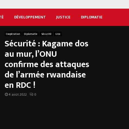
TÉ
DÉVELOPPEMENT
JUSTICE
DIPLOMATIE
Coopération
Diplomatie
Sécurité
Une
Sécurité : Kagame dos
au mur, l’ONU
confirme des attaques
de l’armée rwandaise
en RDC !
4 août 2022
0