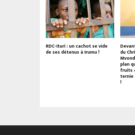
ique 2023 : Steve
RDC-Ituri : un cachot se vide
Devant
andundu ce samedi
de ses détenus à Irumu !
du Chr
Mvond
plan q
fruits
ternie
!