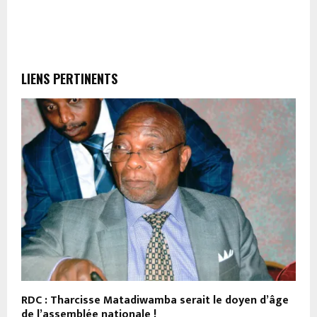
LIENS PERTINENTS
RDC : Tharcisse Matadiwamba serait le doyen d’âge
R
de l’assemblée nationale !
N