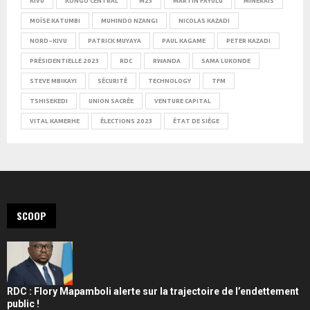
KIVU
KONGO CENTRAL
M23
MARTIN FAYULU
MINERAIS
MOÏSE KATUMBI
MUHINDO NZANGI
NICOLAS KAZADI
NORD-KIVU
PATRICK MUYAYA
PAUL KAGAME
PETER KAZADI
PRÉSIDENTIELLE 2023
RDC
RWANDA
SAMA LUKONDE
STEVE MBIKAYI
SÉCURITÉ
TECHNOLOGY
TFM
TSHISEKEDI
UNION SACRÉE
VENTURE CAPITAL
VITAL KAMERHE
ÉLECTIONS 2023
ÉTAT DE SIÈGE
SCOOP
RDC : Flory Mapamboli alerte sur la trajectoire de l’endettement
public !