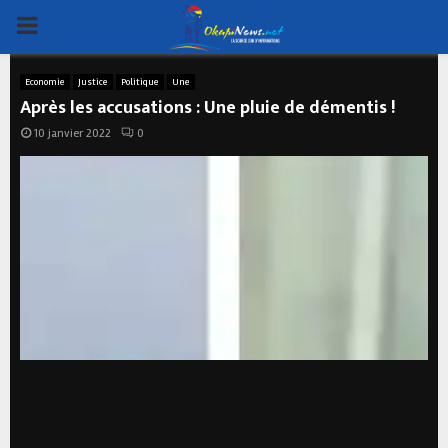
PRIMARY
MENU
Economie
Justice
Politique
Une
Après les accusations : Une pluie de démentis !
10 janvier 2022
0