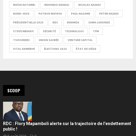
MOÏSE KATUMBI
MUHINDO NZANGI
NICOLAS KAZADI
NORD-KIVU
PATRICK MUYAYA
PAUL KAGAME
PETER KAZADI
PRÉSIDENTIELLE 2023
RDC
RWANDA
SAMA LUKONDE
STEVE MBIKAYI
SÉCURITÉ
TECHNOLOGY
TFM
TSHISEKEDI
UNION SACRÉE
VENTURE CAPITAL
VITAL KAMERHE
ÉLECTIONS 2023
ÉTAT DE SIÈGE
SCOOP
RDC : Flory Mapamboli alerte sur la trajectoire de l’endettement
public !