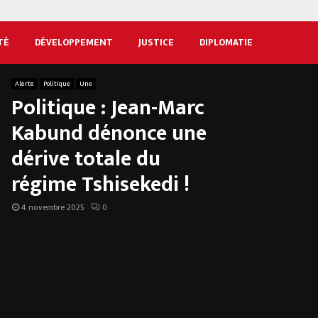
TÉ
DÉVELOPPEMENT
JUSTICE
DIPLOMATIE
Alerte
Politique
Une
Politique : Jean-Marc
Kabund dénonce une
dérive totale du
régime Tshisekedi !
4 novembre 2025
0