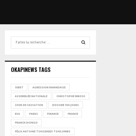
Search
for:
SEARCH
OKAPINEWS TAGS
1XBET
AGRESSION RWANDAISE
ASSEMBLÉE NATIONALE
CHRISTOPHE MBOSO
COUR DE CASSATION
DOSSIER 100 JOURS
ESU
FARDC
FINANCE
FRANCE
FRANCK DIONGO
FÉLIX ANTOINE TSHISEKEDI TSHILOMBO