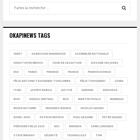
Search
for:
SEARCH
OKAPINEWS TAGS
1XBET
AGRESSION RWANDAISE
ASSEMBLÉE NATIONALE
CHRISTOPHE MBOSO
COUR DE CASSATION
DOSSIER 100 JOURS
ESU
FARDC
FINANCE
FRANCE
FRANCK DIONGO
FÉLIX ANTOINE TSHISEKEDI TSHILOMBO
FÉLIX TSHISEKEDI
GOMA
ITURI
JOSEPH KABILA
JUSTICE
KABUND
KINSHASA
KIVU
KONGO CENTRAL
M23
MARTIN FAYULU
MINERAIS
MOÏSE KATUMBI
MUHINDO NZANGI
NICOLAS KAZADI
NORD-KIVU
PATRICK MUYAYA
PAUL KAGAME
PETER KAZADI
PRÉSIDENTIELLE 2023
RDC
RWANDA
SAMA LUKONDE
STEVE MBIKAYI
SÉCURITÉ
TECHNOLOGY
TFM