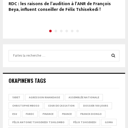
RDC : les raisons de l’audition à l’ANR de François
N
Beya, influent conseiller de Félix Tshisekedi !
d
Search
for:
SEARCH
OKAPINEWS TAGS
1XBET
AGRESSION RWANDAISE
ASSEMBLÉE NATIONALE
CHRISTOPHE MBOSO
COUR DE CASSATION
DOSSIER 100 JOURS
ESU
FARDC
FINANCE
FRANCE
FRANCK DIONGO
FÉLIX ANTOINE TSHISEKEDI TSHILOMBO
FÉLIX TSHISEKEDI
GOMA