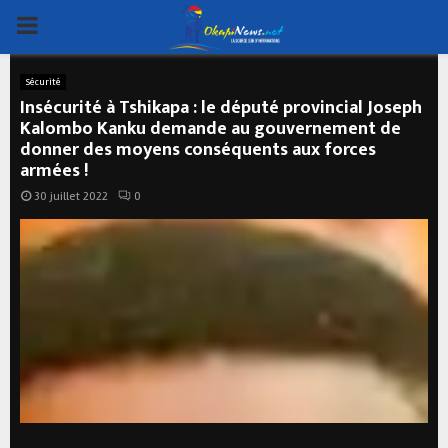
PRIMARY
MENU
Sécurité
Insécurité à Tshikapa : le député provincial Joseph
Kalombo Kanku demande au gouvernement de
donner des moyens conséquents aux forces
armées !
30 juillet 2022
0