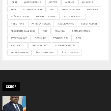
ITURI
JOSEPH KABILA
JUSTICE
KABUND
KINSHASA
KIVU
KONGO CENTRAL
M23
MARTIN FAYULU
MINERAIS
MOÏSE KATUMBI
MUHINDO NZANGI
NICOLAS KAZADI
NORD-KIVU
PATRICK MUYAYA
PAUL KAGAME
PETER KAZADI
PRÉSIDENTIELLE 2023
RDC
RWANDA
SAMA LUKONDE
STEVE MBIKAYI
SÉCURITÉ
TECHNOLOGY
TFM
TSHISEKEDI
UNION SACRÉE
VENTURE CAPITAL
VITAL KAMERHE
ÉLECTIONS 2023
ÉTAT DE SIÈGE
SCOOP