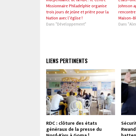
Missionnaire Philadelphie organise
Johnson ap
trois jours de jeûne et prière pour la
rencontre
Nation avec l’église !
Maison-Bl
Dans "Développement"
Dans "Ale
LIENS PERTINENTS
ois Jean-Pierre
RDC : clôture des états
Sécuri
 Major Muhoozi
généraux de la presse du
Rwanda
Nord-Kivu à Goma !
batten