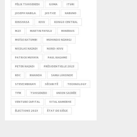
FÉLIX TSHISEKEDI
GOMA
ITURI
JOSEPH KABILA
JUSTICE
KABUND
KINSHASA
KIVU
KONGO CENTRAL
M23
MARTIN FAYULU
MINERAIS
MOÏSE KATUMBI
MUHINDO NZANGI
NICOLAS KAZADI
NORD-KIVU
PATRICK MUYAYA
PAUL KAGAME
PETER KAZADI
PRÉSIDENTIELLE 2023
RDC
RWANDA
SAMA LUKONDE
STEVE MBIKAYI
SÉCURITÉ
TECHNOLOGY
TFM
TSHISEKEDI
UNION SACRÉE
VENTURE CAPITAL
VITAL KAMERHE
ÉLECTIONS 2023
ÉTAT DE SIÈGE