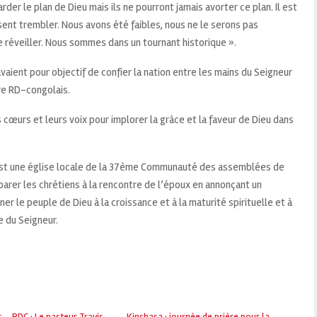
arder le plan de Dieu mais ils ne pourront jamais avorter ce plan. Il est
ent trembler. Nous avons été faibles, nous ne le serons pas
e réveiller. Nous sommes dans un tournant historique ».
avaient pour objectif de confier la nation entre les mains du Seigneur
oire RD-congolais.
 cœurs et leurs voix pour implorer la grâce et la faveur de Dieu dans
est une église locale de la 37ème Communauté des assemblées de
rer les chrétiens à la rencontre de l’époux en annonçant un
 le peuple de Dieu à la croissance et à la maturité spirituelle et à
e du Seigneur.
 – RDC : Le pasteur Travis
Kinshasa : journée de prière pour la