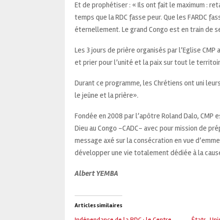
Et de prophétiser : « Ils ont fait le maximum : ret
temps que la RDC fasse peur. Que les FARDC fass
éternellement. Le grand Congo est en train de s
Les 3 jours de prière organisés par l’Eglise CMP 
et prier pour l’unité et la paix sur tout le territ
Durant ce programme, les Chrétiens ont uni leurs
le jeûne et la prière».
Fondée en 2008 par l’apôtre Roland Dalo, CMP 
Dieu au Congo -CADC- avec pour mission de prépa
message axé sur la consécration en vue d’emmener
développer une vie totalement dédiée à la caus
Albert YEMBA
Articles similaires
Indépendance de la RDC : le Centre
États-Unis