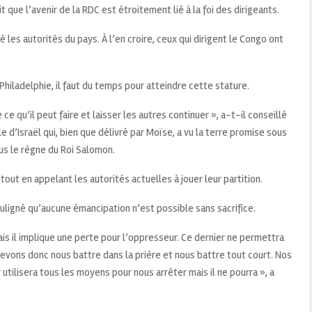
ait que l’avenir de la RDC est étroitement lié à la foi des dirigeants.
gé les autorités du pays. À l’en croire, ceux qui dirigent le Congo ont
Philadelphie, il faut du temps pour atteindre cette stature.
ce qu’il peut faire et laisser les autres continuer », a-t-il conseillé
e d’Israël qui, bien que délivré par Moïse, a vu la terre promise sous
us le règne du Roi Salomon.
 tout en appelant les autorités actuelles à jouer leur partition.
ligné qu’aucune émancipation n’est possible sans sacrifice.
is il implique une perte pour l’oppresseur. Ce dernier ne permettra
evons donc nous battre dans la prière et nous battre tout court. Nos
utilisera tous les moyens pour nous arrêter mais il ne pourra », a