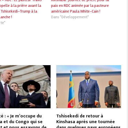
pelle à la prière avant la
paix en RDC animée par la pasteure
 Tshisekedi–Trump à la
américaine Paula White-Cain !
anche !
Dans "Développement"
rte"
té : « Je m’occupe du
Tshisekedi de retour à
 et du Congo qui se
Kinshasa après une tournée
t et nous essayons de
dans quelques pays européens