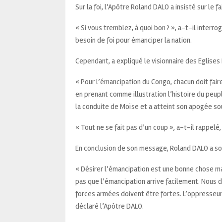
Sur la foi, l’Apôtre Roland DALO a insisté sur le f
« Si vous tremblez, à quoi bon ? », a-t-il interro
besoin de foi pour émanciper la nation.
Cependant, a expliqué le visionnaire des Eglises 
« Pour l’émancipation du Congo, chacun doit faire 
en prenant comme illustration l’histoire du peupl
la conduite de Moïse et a atteint son apogée so
« Tout ne se fait pas d’un coup », a-t-il rappelé,
En conclusion de son message, Roland DALO a sou
« Désirer l’émancipation est une bonne chose ma
pas que l’émancipation arrive facilement. Nous d
forces armées doivent être fortes. L’oppresseur 
déclaré l’Apôtre DALO.