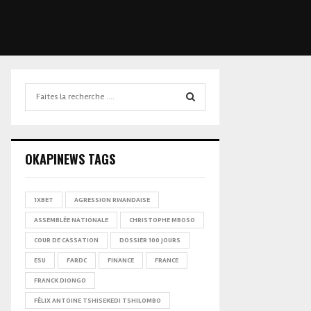
Search
for:
SEARCH
OKAPINEWS TAGS
1XBET
AGRESSION RWANDAISE
ASSEMBLÉE NATIONALE
CHRISTOPHE MBOSO
COUR DE CASSATION
DOSSIER 100 JOURS
ESU
FARDC
FINANCE
FRANCE
FRANCK DIONGO
FÉLIX ANTOINE TSHISEKEDI TSHILOMBO