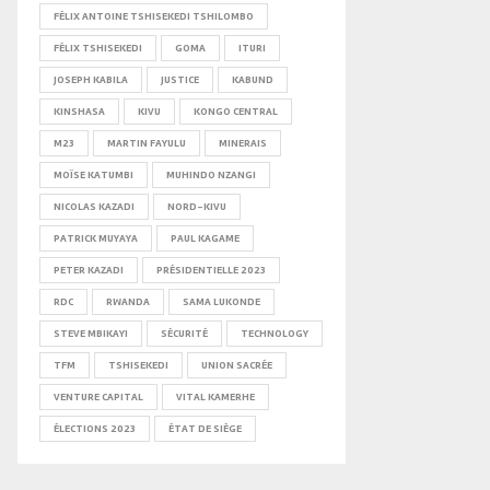
FÉLIX ANTOINE TSHISEKEDI TSHILOMBO
FÉLIX TSHISEKEDI
GOMA
ITURI
JOSEPH KABILA
JUSTICE
KABUND
KINSHASA
KIVU
KONGO CENTRAL
M23
MARTIN FAYULU
MINERAIS
MOÏSE KATUMBI
MUHINDO NZANGI
NICOLAS KAZADI
NORD-KIVU
PATRICK MUYAYA
PAUL KAGAME
PETER KAZADI
PRÉSIDENTIELLE 2023
RDC
RWANDA
SAMA LUKONDE
STEVE MBIKAYI
SÉCURITÉ
TECHNOLOGY
TFM
TSHISEKEDI
UNION SACRÉE
VENTURE CAPITAL
VITAL KAMERHE
ÉLECTIONS 2023
ÉTAT DE SIÈGE