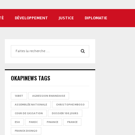
TÉ
DÉVELOPPEMENT
JUSTICE
DIPLOMATIE
Search
for:
SEARCH
OKAPINEWS TAGS
1XBET
AGRESSION RWANDAISE
ASSEMBLÉE NATIONALE
CHRISTOPHE MBOSO
COUR DE CASSATION
DOSSIER 100 JOURS
ESU
FARDC
FINANCE
FRANCE
FRANCK DIONGO