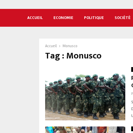
ACCUEIL
ECONOMIE
POLITIQUE
SOCIÉTÉ
Accueil
Monusco
Tag : Monusco
D
U