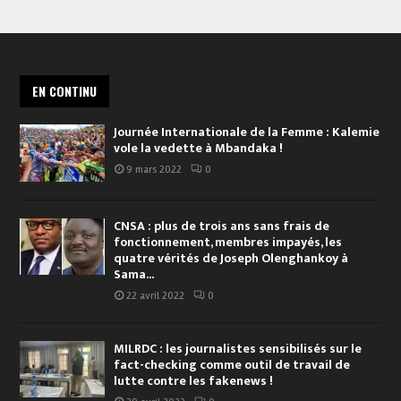
EN CONTINU
Journée Internationale de la Femme : Kalemie
vole la vedette à Mbandaka !
9 mars 2022
0
CNSA : plus de trois ans sans frais de
fonctionnement, membres impayés, les
quatre vérités de Joseph Olenghankoy à
Sama...
22 avril 2022
0
MILRDC : les journalistes sensibilisés sur le
fact-checking comme outil de travail de
lutte contre les fakenews !