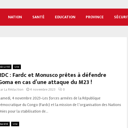
NATION
SANTÉ
EDUCATION
PROVINCE
SÉCURI
Sécurité
Une
RDC : Fardc et Monusco prêtes à défendre
Goma en cas d’une attaque du M23 !
par
La Rédaction
4 novembre 2023
0
Samedi, 4 novembre 2023-Les forces armées de la République
émocratique du Congo (Fardc) et la mission de l’organisation des Nations
nies pour la stabilisation de...
Société
Une