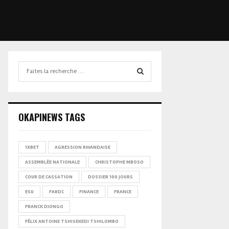
Search
for:
SEARCH
OKAPINEWS TAGS
1XBET
AGRESSION RWANDAISE
ASSEMBLÉE NATIONALE
CHRISTOPHE MBOSO
COUR DE CASSATION
DOSSIER 100 JOURS
ESU
FARDC
FINANCE
FRANCE
FRANCK DIONGO
FÉLIX ANTOINE TSHISEKEDI TSHILOMBO