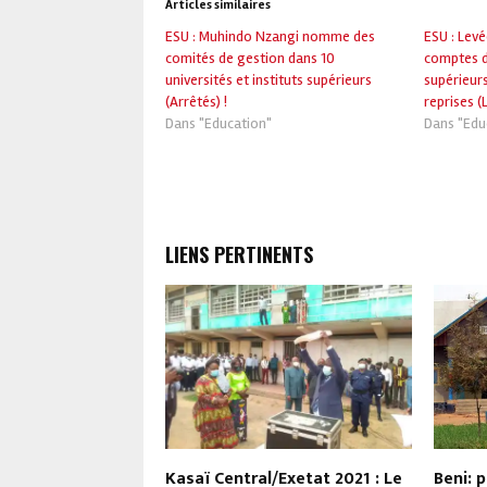
Articles similaires
ESU : Muhindo Nzangi nomme des
ESU : Levé
comités de gestion dans 10
comptes de
universités et instituts supérieurs
supérieurs
(Arrêtés) !
reprises (L
Dans "Education"
Dans "Edu
LIENS PERTINENTS
ean Trésor
Kasaï Central/Exetat 2021 : Le
Beni: 