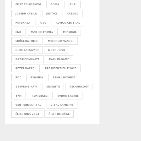
FÉLIX TSHISEKEDI
GOMA
ITURI
JOSEPH KABILA
JUSTICE
KABUND
KINSHASA
KIVU
KONGO CENTRAL
M23
MARTIN FAYULU
MINERAIS
MOÏSE KATUMBI
MUHINDO NZANGI
NICOLAS KAZADI
NORD-KIVU
PATRICK MUYAYA
PAUL KAGAME
PETER KAZADI
PRÉSIDENTIELLE 2023
RDC
RWANDA
SAMA LUKONDE
STEVE MBIKAYI
SÉCURITÉ
TECHNOLOGY
TFM
TSHISEKEDI
UNION SACRÉE
VENTURE CAPITAL
VITAL KAMERHE
ÉLECTIONS 2023
ÉTAT DE SIÈGE