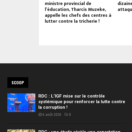
ient son DEA
ministre provincial de
dizain
n grande
l’éducation, Tharcis Muzeke,
attaqu
appelle les chefs des centres à
lutter contre la tricherie !
SCOOP
RDC : L’IGF mise sur le contrôle
systémique pour renforcer la lutte contre
la corruption !
6 août 2026
0
RDC : une étude révèle une exportation