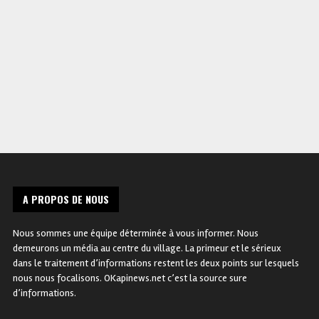
sécurité : le Gabon inflige une
portant organisation et
double défaite à la RDC !
fonctionnement des sapeur
pompiers déposée à
l’Assemblée nationale !
A PROPOS DE NOUS
Nous sommes une équipe déterminée à vous informer. Nous
demeurons un média au centre du village. La primeur et le sérieux
dans le traitement d’informations restent les deux points sur lesquels
nous nous focalisons. OKapinews.net c’est la source sure
d’informations.