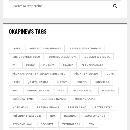
Search
for:
SEARCH
OKAPINEWS TAGS
1XBET
AGRESSION RWANDAISE
ASSEMBLÉE NATIONALE
CHRISTOPHE MBOSO
COUR DE CASSATION
DOSSIER 100 JOURS
ESU
FARDC
FINANCE
FRANCE
FRANCK DIONGO
FÉLIX ANTOINE TSHISEKEDI TSHILOMBO
FÉLIX TSHISEKEDI
GOMA
ITURI
JOSEPH KABILA
JUSTICE
KABUND
KINSHASA
KIVU
KONGO CENTRAL
M23
MARTIN FAYULU
MINERAIS
MOÏSE KATUMBI
MUHINDO NZANGI
NICOLAS KAZADI
NORD-KIVU
PATRICK MUYAYA
PAUL KAGAME
PETER KAZADI
PRÉSIDENTIELLE 2023
RDC
RWANDA
SAMA LUKONDE
STEVE MBIKAYI
SÉCURITÉ
TECHNOLOGY
TFM