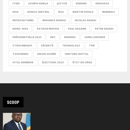
ITURI
JOSEPH KABILA
JUSTICE
KABUND
KINSHASA
KIVU
KONGO CENTRAL
M23
MARTIN FAYULU
MINERAIS
MOÏSE KATUMBI
MUHINDO NZANGI
NICOLAS KAZADI
NORD-KIVU
PATRICK MUYAYA
PAUL KAGAME
PETER KAZADI
PRÉSIDENTIELLE 2023
RDC
RWANDA
SAMA LUKONDE
STEVE MBIKAYI
SÉCURITÉ
TECHNOLOGY
TFM
TSHISEKEDI
UNION SACRÉE
VENTURE CAPITAL
VITAL KAMERHE
ÉLECTIONS 2023
ÉTAT DE SIÈGE
SCOOP