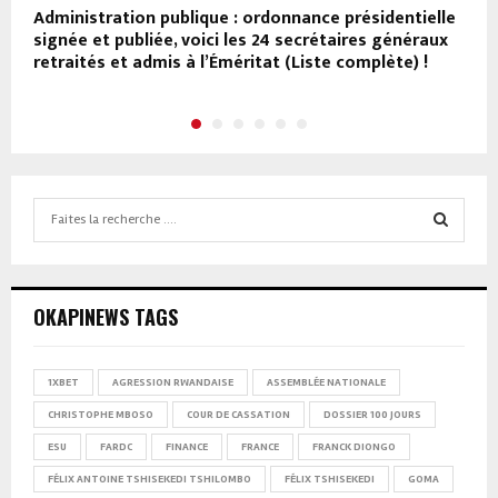
Administration publique : ordonnance présidentielle
M
signée et publiée, voici les 24 secrétaires généraux
a
retraités et admis à l’Éméritat (Liste complète) !
n
Search
for:
SEARCH
OKAPINEWS TAGS
1XBET
AGRESSION RWANDAISE
ASSEMBLÉE NATIONALE
CHRISTOPHE MBOSO
COUR DE CASSATION
DOSSIER 100 JOURS
ESU
FARDC
FINANCE
FRANCE
FRANCK DIONGO
FÉLIX ANTOINE TSHISEKEDI TSHILOMBO
FÉLIX TSHISEKEDI
GOMA