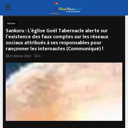
PRIMARY
MENU
Nation
Sankuru : L’église Goël Tabernacle alerte sur
l’existence des faux comptes sur les réseaux
sociaux attribués à ses responsables pour
rançonner les internautes (Communiqué) !
21 février 2022
0