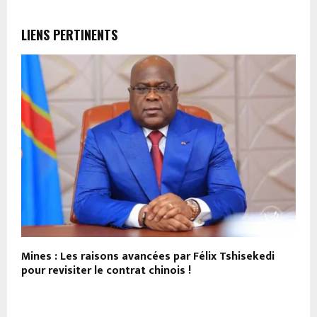
LIENS PERTINENTS
Mines : Les raisons avancées par Félix Tshisekedi
F
pour revisiter le contrat chinois !
v
r