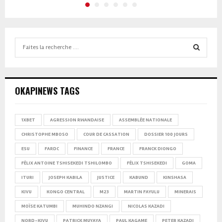
Search
for:
SEARCH
OKAPINEWS TAGS
1XBET
AGRESSION RWANDAISE
ASSEMBLÉE NATIONALE
CHRISTOPHE MBOSO
COUR DE CASSATION
DOSSIER 100 JOURS
ESU
FARDC
FINANCE
FRANCE
FRANCK DIONGO
FÉLIX ANTOINE TSHISEKEDI TSHILOMBO
FÉLIX TSHISEKEDI
GOMA
ITURI
JOSEPH KABILA
JUSTICE
KABUND
KINSHASA
KIVU
KONGO CENTRAL
M23
MARTIN FAYULU
MINERAIS
MOÏSE KATUMBI
MUHINDO NZANGI
NICOLAS KAZADI
NORD-KIVU
PATRICK MUYAYA
PAUL KAGAME
PETER KAZADI