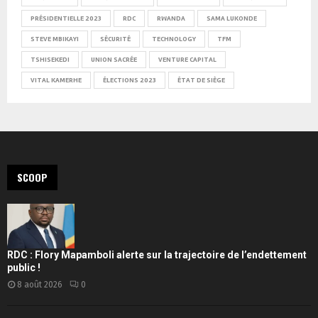
PRÉSIDENTIELLE 2023
RDC
RWANDA
SAMA LUKONDE
STEVE MBIKAYI
SÉCURITÉ
TECHNOLOGY
TFM
TSHISEKEDI
UNION SACRÉE
VENTURE CAPITAL
VITAL KAMERHE
ÉLECTIONS 2023
ÉTAT DE SIÈGE
SCOOP
RDC : Flory Mapamboli alerte sur la trajectoire de l’endettement
public !
8 août 2026
0