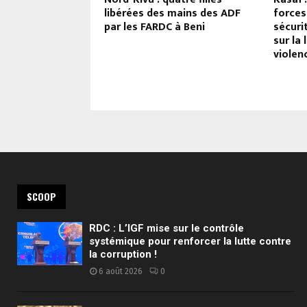
anté transformées
libérées des mains des ADF
forces
Irumu !
par les FARDC à Beni
sécuri
sur la 
violen
SCOOP
RDC : L’IGF mise sur le contrôle
systémique pour renforcer la lutte contre
la corruption !
6 août 2026
0