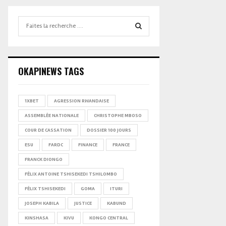
Search
for:
SEARCH
OKAPINEWS TAGS
1XBET
AGRESSION RWANDAISE
ASSEMBLÉE NATIONALE
CHRISTOPHE MBOSO
COUR DE CASSATION
DOSSIER 100 JOURS
ESU
FARDC
FINANCE
FRANCE
FRANCK DIONGO
FÉLIX ANTOINE TSHISEKEDI TSHILOMBO
FÉLIX TSHISEKEDI
GOMA
ITURI
JOSEPH KABILA
JUSTICE
KABUND
KINSHASA
KIVU
KONGO CENTRAL