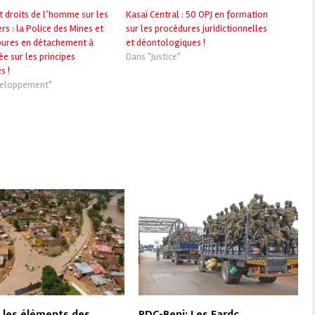
t droits de l’homme sur les
Kasaï Central : 50 OPJ en formation
ers : la Police des Mines et
sur les procédures juridictionnelles
ures en détachement à
et déontologiques !
e sur les principes
Dans "Justice"
s !
veloppement"
: les éléments des
RDC-Beni: Les Fardc