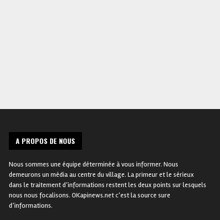
l’Allemagne appelle le Rwanda
Bukavu après une tentative
à cesser tout soutien au M23 !
d’incursion d’un groupe rebe
en plein centre ville !
A PROPOS DE NOUS
Nous sommes une équipe déterminée à vous informer. Nous
demeurons un média au centre du village. La primeur et le sérieux
dans le traitement d’informations restent les deux points sur lesquels
nous nous focalisons. OKapinews.net c’est la source sure
d’informations.