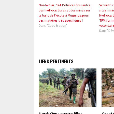
Nord-Kivu : 124 Policiers des unités
Sécurité e
des hydrocarbures et des mines sur
sites mini
le banc de l’école à Mugunga pour
Hydrocarb
des matières très spécifiques !
TFM formé
Dans "Coopération"
volontaire
Dans "Dé
LIENS PERTINENTS
es toilettes d’un
Nord-Kivu : quatre filles
Kasaï 