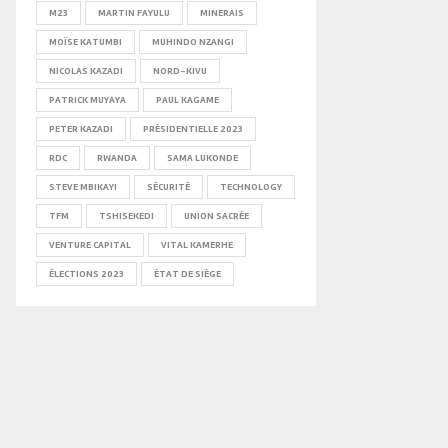
M23
MARTIN FAYULU
MINERAIS
MOÏSE KATUMBI
MUHINDO NZANGI
NICOLAS KAZADI
NORD-KIVU
PATRICK MUYAYA
PAUL KAGAME
PETER KAZADI
PRÉSIDENTIELLE 2023
RDC
RWANDA
SAMA LUKONDE
STEVE MBIKAYI
SÉCURITÉ
TECHNOLOGY
TFM
TSHISEKEDI
UNION SACRÉE
VENTURE CAPITAL
VITAL KAMERHE
ÉLECTIONS 2023
ÉTAT DE SIÈGE