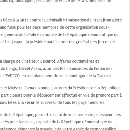
ions diplomatiques, les chefs de Police des États membres de
liées à la lutte contre la criminalité transnationale, transfrontalière
 grand fléau pour les pays membres de cette organisation sous-
ire général de la Police nationale de la République démocratique du
i était jusque-là présidée par l’Inspecteur général des forces de
n charge de l’Intérieur, Sécurité, Affaires coutumières et
du Congo, Daniel Aselo, a, lui, pris les commandes du Forum des
 de l’EAPCCO, en remplacement de son homologue de la Tanzanie.
mier Ministre, Sama Lukonde a, au nom du Président de la République,
s participants pour le déplacement effectué en vue de prendre part à
ons liées à la sécurité au niveau de tous les pays membres.
nt de la République, permettez moi de vous remercier, messieurs les
lacés pour Kinshasa, capitale de la République démocratique du
présence démontre la grandeur de votre esprit de responsabilité