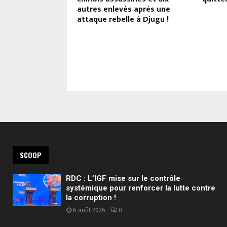
de l’ONU (Tribune
autres enlevés après une
kayi) !
attaque rebelle à Djugu !
SCOOP
RDC : L’IGF mise sur le contrôle
systémique pour renforcer la lutte contre
la corruption !
6 août 2026
0