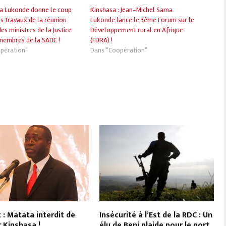
a Lukonde donne le coup
Kinshasa : Jean-Michel Sama
s travaux de la réunion
Lukonde lance le 3ème Forum sur le
es ministres de la Justice
Développement rural en Afrique
membres de la SADC !
(FDRA) !
pération"
Dans "Coopération"
 : Matata interdit de
Insécurité à l’Est de la RDC : Un
r Kinshasa !
élu de Beni plaide pour le port