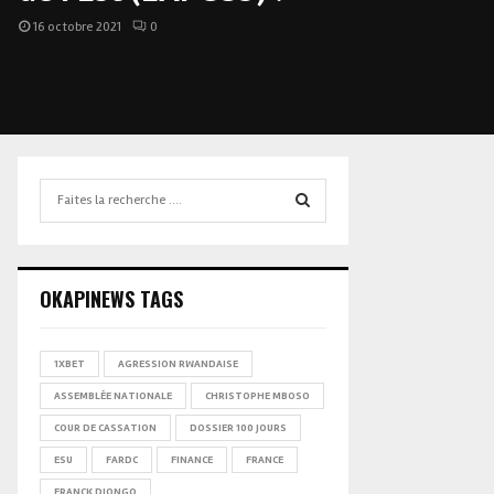
16 octobre 2021
0
Search
for:
SEARCH
OKAPINEWS TAGS
1XBET
AGRESSION RWANDAISE
ASSEMBLÉE NATIONALE
CHRISTOPHE MBOSO
COUR DE CASSATION
DOSSIER 100 JOURS
ESU
FARDC
FINANCE
FRANCE
FRANCK DIONGO