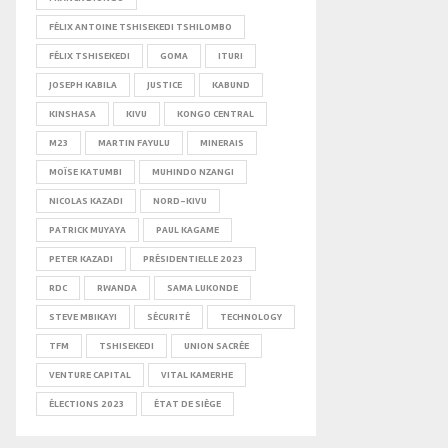
FÉLIX ANTOINE TSHISEKEDI TSHILOMBO
FÉLIX TSHISEKEDI
GOMA
ITURI
JOSEPH KABILA
JUSTICE
KABUND
KINSHASA
KIVU
KONGO CENTRAL
M23
MARTIN FAYULU
MINERAIS
MOÏSE KATUMBI
MUHINDO NZANGI
NICOLAS KAZADI
NORD-KIVU
PATRICK MUYAYA
PAUL KAGAME
PETER KAZADI
PRÉSIDENTIELLE 2023
RDC
RWANDA
SAMA LUKONDE
STEVE MBIKAYI
SÉCURITÉ
TECHNOLOGY
TFM
TSHISEKEDI
UNION SACRÉE
VENTURE CAPITAL
VITAL KAMERHE
ÉLECTIONS 2023
ÉTAT DE SIÈGE