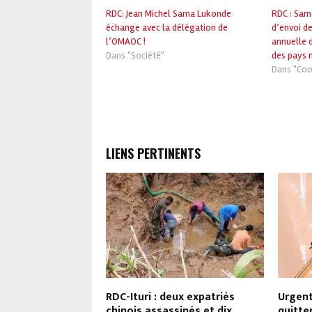
RDC: Jean Michel Sama Lukonde
RDC : Sam
échange avec la délégation de
d’envoi de
l’OMAOC !
annuelle d
Dans "Société"
des pays 
Dans "Coo
LIENS PERTINENTS
: pour une
RDC-Ituri : deux expatriés
Urgent
olution du Conseil
chinois assassinés et dix
quitte