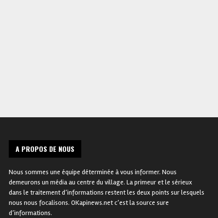
route de la Transition pour le
communication du présiden
retrait de la Monusco au
de l’Assemblée provinciale 
centre d’une importante
Kinshasa met en garde les
réunion présidée par Sama
cadres et militants de l’UNC
Lukonde !
Kamerhe !
A PROPOS DE NOUS
Nous sommes une équipe déterminée à vous informer. Nous
demeurons un média au centre du village. La primeur et le sérieux
dans le traitement d’informations restent les deux points sur lesquels
nous nous focalisons. OKapinews.net c’est la source sure
d’informations.