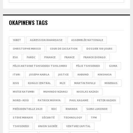
for:
SEARCH
OKAPINEWS TAGS
1XBET
AGRESSION RWANDAISE
ASSEMBLÉE NATIONALE
CHRISTOPHE MBOSO
COUR DE CASSATION
DOSSIER 100 JOURS
ESU
FARDC
FINANCE
FRANCE
FRANCK DIONGO
FÉLIX ANTOINE TSHISEKEDI TSHILOMBO
FÉLIX TSHISEKEDI
GOMA
ITURI
JOSEPH KABILA
JUSTICE
KABUND
KINSHASA
KIVU
KONGO CENTRAL
M23
MARTIN FAYULU
MINERAIS
MOÏSE KATUMBI
MUHINDO NZANGI
NICOLAS KAZADI
NORD-KIVU
PATRICK MUYAYA
PAUL KAGAME
PETER KAZADI
PRÉSIDENTIELLE 2023
RDC
RWANDA
SAMA LUKONDE
STEVE MBIKAYI
SÉCURITÉ
TECHNOLOGY
TFM
TSHISEKEDI
UNION SACRÉE
VENTURE CAPITAL