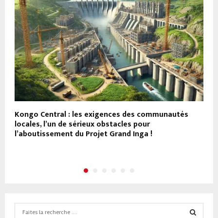
Kongo Central : les exigences des communautés
F
n
locales, l’un de sérieux obstacles pour
d
l’aboutissement du Projet Grand Inga !
Search