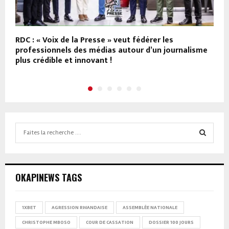
RDC : « Voix de la Presse » veut fédérer les
C
professionnels des médias autour d’un journalisme
a
plus crédible et innovant !
p
Search
for:
SEARCH
OKAPINEWS TAGS
1XBET
AGRESSION RWANDAISE
ASSEMBLÉE NATIONALE
CHRISTOPHE MBOSO
COUR DE CASSATION
DOSSIER 100 JOURS