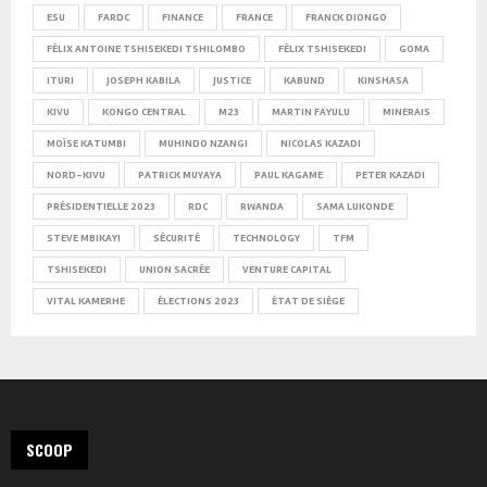
ESU
FARDC
FINANCE
FRANCE
FRANCK DIONGO
FÉLIX ANTOINE TSHISEKEDI TSHILOMBO
FÉLIX TSHISEKEDI
GOMA
ITURI
JOSEPH KABILA
JUSTICE
KABUND
KINSHASA
KIVU
KONGO CENTRAL
M23
MARTIN FAYULU
MINERAIS
MOÏSE KATUMBI
MUHINDO NZANGI
NICOLAS KAZADI
NORD-KIVU
PATRICK MUYAYA
PAUL KAGAME
PETER KAZADI
PRÉSIDENTIELLE 2023
RDC
RWANDA
SAMA LUKONDE
STEVE MBIKAYI
SÉCURITÉ
TECHNOLOGY
TFM
TSHISEKEDI
UNION SACRÉE
VENTURE CAPITAL
VITAL KAMERHE
ÉLECTIONS 2023
ÉTAT DE SIÈGE
SCOOP