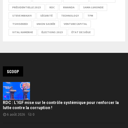
PRÉSIDENTIELLE 2023
RDC
RWANDA
SAMA LUKONDE
STEVE MBIKAYI
SÉCURITÉ
TECHNOLOGY
TFM
TSHISEKEDI
UNION SACRÉE
VENTURE CAPITAL
VITAL KAMERHE
ÉLECTIONS 2023
ÉTAT DE SIÈGE
SCOOP
RDC : L’IGF mise sur le contrôle systémique pour renforcer la
lutte contre la corruption !
6 août 2026
0