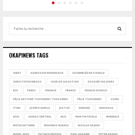
Search
for:
SEARCH
OKAPINEWS TAGS
1XBET
AGRESSION RWANDAISE
ASSEMBLÉE NATIONALE
CHRISTOPHE MBOSO
COUR DE CASSATION
DOSSIER 100 JOURS
ESU
FARDC
FINANCE
FRANCE
FRANCK DIONGO
FÉLIX ANTOINE TSHISEKEDI TSHILOMBO
FÉLIX TSHISEKEDI
GOMA
ITURI
JOSEPH KABILA
JUSTICE
KABUND
KINSHASA
KIVU
KONGO CENTRAL
M23
MARTIN FAYULU
MINERAIS
MOÏSE KATUMBI
MUHINDO NZANGI
NICOLAS KAZADI
NORD-KIVU
PATRICK MUYAYA
PAUL KAGAME
PETER KAZADI