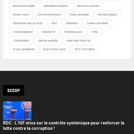
MOÏSE KATUMBI
MUHINDO NZANGI
NICOLAS KAZADI
NORD-KIVU
PATRICK MUYAYA
PAUL KAGAME
PETER KAZADI
PRÉSIDENTIELLE 2023
RDC
RWANDA
SAMA LUKONDE
STEVE MBIKAYI
SÉCURITÉ
TECHNOLOGY
TFM
TSHISEKEDI
UNION SACRÉE
VENTURE CAPITAL
VITAL KAMERHE
ÉLECTIONS 2023
ÉTAT DE SIÈGE
SCOOP
RDC : L’IGF mise sur le contrôle systémique pour renforcer la
lutte contre la corruption !