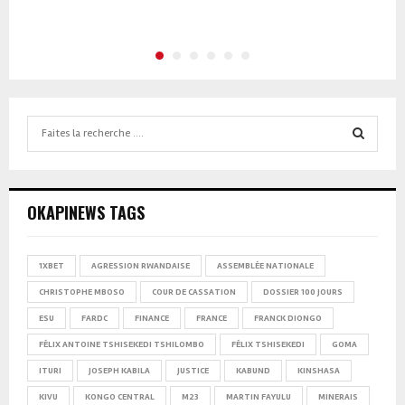
Search
for:
SEARCH
OKAPINEWS TAGS
1XBET
AGRESSION RWANDAISE
ASSEMBLÉE NATIONALE
CHRISTOPHE MBOSO
COUR DE CASSATION
DOSSIER 100 JOURS
ESU
FARDC
FINANCE
FRANCE
FRANCK DIONGO
FÉLIX ANTOINE TSHISEKEDI TSHILOMBO
FÉLIX TSHISEKEDI
GOMA
ITURI
JOSEPH KABILA
JUSTICE
KABUND
KINSHASA
KIVU
KONGO CENTRAL
M23
MARTIN FAYULU
MINERAIS