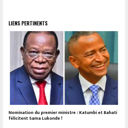
LIENS PERTINENTS
Nomination du premier ministre : Katumbi et Bahati
G
félicitent Sama Lukonde !
c
p