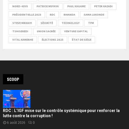
NORD-KIVU
PATRICK MUYAYA
PAUL KAGAME
PETER KAZADI
PRÉSIDENTIELLE 2023
RDC
RWANDA
SAMA LUKONDE
STEVE MBIKAYI
SÉCURITÉ
TECHNOLOGY
TFM
TSHISEKEDI
UNION SACRÉE
VENTURE CAPITAL
VITAL KAMERHE
ÉLECTIONS 2023
ÉTAT DE SIÈGE
SCOOP
RDC : L’IGF mise sur le contrôle systémique pour renforcer la
lutte contre la corruption !
6 août 2026
0