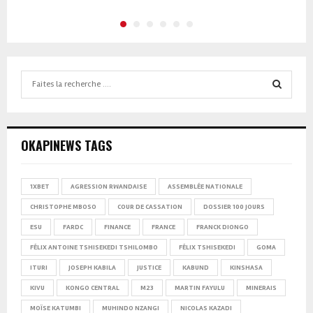
Search
for:
SEARCH
OKAPINEWS TAGS
1XBET
AGRESSION RWANDAISE
ASSEMBLÉE NATIONALE
CHRISTOPHE MBOSO
COUR DE CASSATION
DOSSIER 100 JOURS
ESU
FARDC
FINANCE
FRANCE
FRANCK DIONGO
FÉLIX ANTOINE TSHISEKEDI TSHILOMBO
FÉLIX TSHISEKEDI
GOMA
ITURI
JOSEPH KABILA
JUSTICE
KABUND
KINSHASA
KIVU
KONGO CENTRAL
M23
MARTIN FAYULU
MINERAIS
MOÏSE KATUMBI
MUHINDO NZANGI
NICOLAS KAZADI