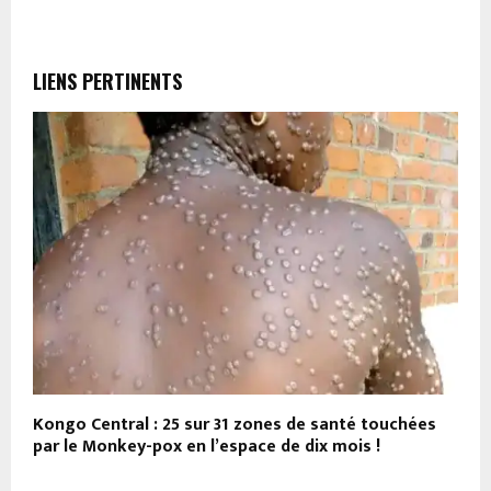
LIENS PERTINENTS
Kongo Central : 25 sur 31 zones de santé touchées
A
par le Monkey-pox en l’espace de dix mois !
t
p