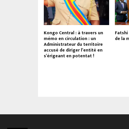
té à Makala : Jean-
Kongo Central : à travers un
Fatshi 
la explique à sa
mémo en circulation : un
de la m
vation de soutenir
Administrateur du territoire
e de Fatshi,
accusé de diriger l’entité en
nveloppes à 400
s’érigeant en potentat !
merçantes et
es structures de
ondation !