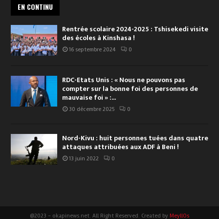
EN CONTINU
Rentrée scolaire 2024-2025 : Tshisekedi visite
des écoles à Kinshasa !
16 septembre 2024
0
RDC-Etats Unis : « Nous ne pouvons pas
compter sur la bonne foi des personnes de
mauvaise foi » :...
30 décembre 2025
0
Nord-Kivu : huit personnes tuées dans quatre
attaques attribuées aux ADF à Beni !
13 juin 2022
0
@2023 - okapinews.net. All Right Reserved. Created by
MeyllOs