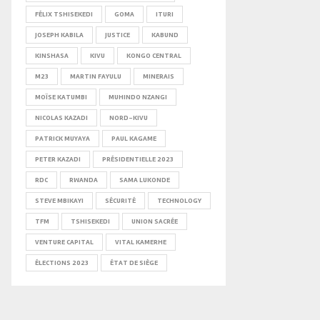
FÉLIX TSHISEKEDI
GOMA
ITURI
JOSEPH KABILA
JUSTICE
KABUND
KINSHASA
KIVU
KONGO CENTRAL
M23
MARTIN FAYULU
MINERAIS
MOÏSE KATUMBI
MUHINDO NZANGI
NICOLAS KAZADI
NORD-KIVU
PATRICK MUYAYA
PAUL KAGAME
PETER KAZADI
PRÉSIDENTIELLE 2023
RDC
RWANDA
SAMA LUKONDE
STEVE MBIKAYI
SÉCURITÉ
TECHNOLOGY
TFM
TSHISEKEDI
UNION SACRÉE
VENTURE CAPITAL
VITAL KAMERHE
ÉLECTIONS 2023
ÉTAT DE SIÈGE