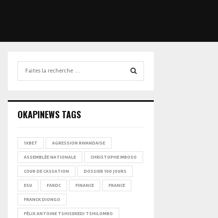
Search
for:
SEARCH
OKAPINEWS TAGS
1XBET
AGRESSION RWANDAISE
ASSEMBLÉE NATIONALE
CHRISTOPHE MBOSO
COUR DE CASSATION
DOSSIER 100 JOURS
ESU
FARDC
FINANCE
FRANCE
FRANCK DIONGO
FÉLIX ANTOINE TSHISEKEDI TSHILOMBO